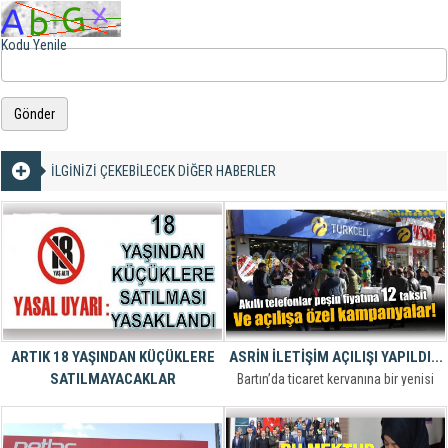
Kodu Yenile
Gönder
İLGİNİZİ ÇEKEBİLECEK DİĞER HABERLER
ARTIK 18 YAŞINDAN KÜÇÜKLERE
ASRİN İLETİŞİM AÇILIŞI YAPILDI...
SATILMAYACAKLAR
Bartın’da ticaret kervanına bir yenisi
Bartın Valiliği çocuklara çakmak,
daha eklendi…
çakmak gazı, bally, derby ve tiner gibi
insan sağlığına zararlı uçucu