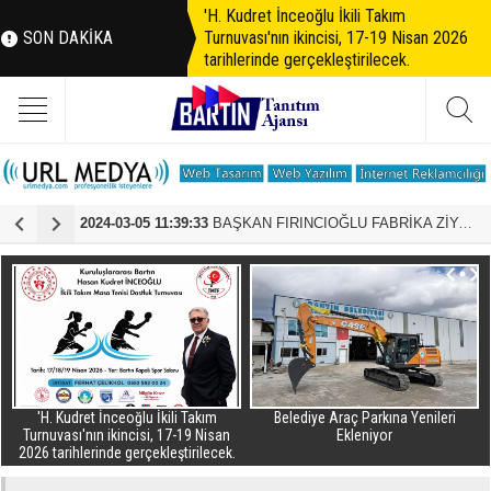
'H. Kudret İnceoğlu İkili Takım
SON DAKİKA
Turnuvası'nın ikincisi, 17-19 Nisan 2026
tarihlerinde gerçekleştirilecek.
 DEVAM EDİYOR
2024-02-23 12:22:55
Deneyap Teknoloji Atölyeleri için Başvurular Başladı
2
 Takım
Belediye Araç Parkına Yenileri
CHP Bartın İl Genel Meclisi B
19 Nisan
Ekleniyor
Adayı Olarak Hakan Ceylan 
irilecek.
Gösterilecek