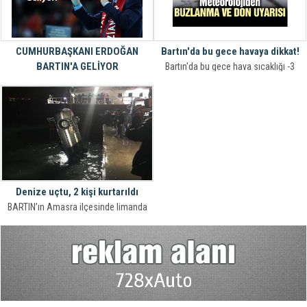
tedavileri uygulayan başarılı bir doktor
olan Gülşah Aslan çıktı. Kendisine bu
tedavi yöntemleri ile ilgili olarak
akıllardaki neredeyse tüm soruları sor
CUMHURBAŞKANI ERDOĞAN
Bartın'da bu gece havaya dikkat!
BARTIN'A GELİYOR
Bartın'da bu gece hava sıcaklığı -3
4 Mart'ta Bartın'a geleceği açıklanan
derece olacak. Özellikle sürücülerin
Cumhurbaşkanı Erdoğan'ın programı
dikkatli olması gerekiyor.
netleşti. AK Parti İl Teşkilatı tarafından
Cumhurbaşkanı Recep Tayyip
Erdoğan'ın 4 Mart Pazartesi Günü
Cumhuriyet Meydanı'nda miting
düzenleyeceği açıklandı.
Denize uçtu, 2 kişi kurtarıldı
BARTIN’ın Amasra ilçesinde limanda
denize devrilen otomobildeki 2 kişi
balıkçılar tarafından kurtarıldı.