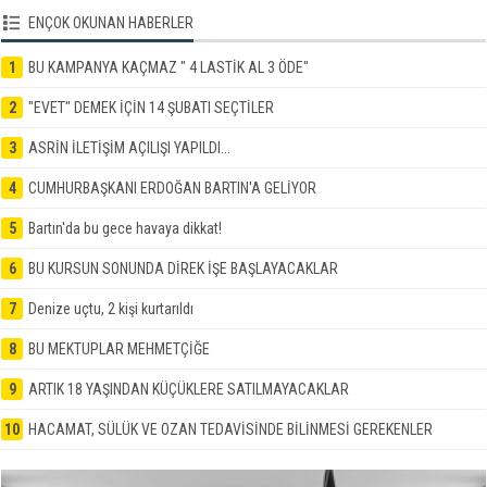
ENÇOK OKUNAN HABERLER
1
BU KAMPANYA KAÇMAZ " 4 LASTİK AL 3 ÖDE"
2
"EVET" DEMEK İÇİN 14 ŞUBATI SEÇTİLER
3
ASRİN İLETİŞİM AÇILIŞI YAPILDI...
4
CUMHURBAŞKANI ERDOĞAN BARTIN'A GELİYOR
5
Bartın'da bu gece havaya dikkat!
6
BU KURSUN SONUNDA DİREK İŞE BAŞLAYACAKLAR
7
Denize uçtu, 2 kişi kurtarıldı
8
BU MEKTUPLAR MEHMETÇİĞE
9
ARTIK 18 YAŞINDAN KÜÇÜKLERE SATILMAYACAKLAR
10
HACAMAT, SÜLÜK VE OZAN TEDAVİSİNDE BİLİNMESİ GEREKENLER