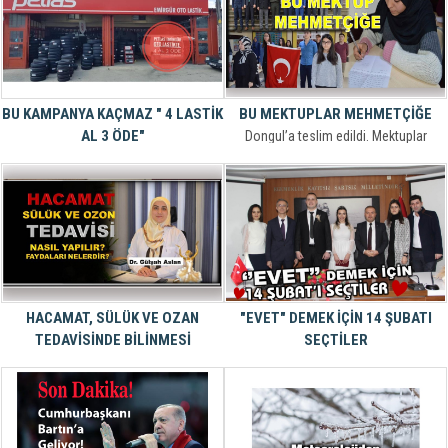
maddelerin satışının yasaklanması
hakkında karar aldı.
BU KAMPANYA KAÇMAZ " 4 LASTİK
BU MEKTUPLAR MEHMETÇİĞE
AL 3 ÖDE"
Dongul’a teslim edildi. Mektuplar
.........................................
Afrin’de ki Mehmetçiğe ulaştırılmak
üzere postalanacak.
HACAMAT, SÜLÜK VE OZAN
"EVET" DEMEK İÇİN 14 ŞUBATI
TEDAVİSİNDE BİLİNMESİ
SEÇTİLER
GEREKENLER
Sevgililer Gününde Nikah Kıydılar....
Konuyu bir bilene soralım ve
okurlarımızı bilgilendirelim dediğimiz
noktada da karşımıza Bartın’da bu