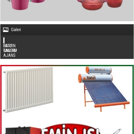
Galeri
BARTIN
FOTO
TANITIM
GALERİ
AJANS