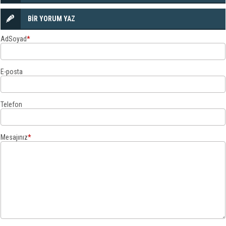
BİR YORUM YAZ
AdSoyad
*
E-posta
Telefon
Mesajınız
*