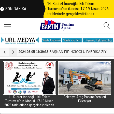
'H. Kudret İnceoğlu İkili Takım
SON DAKİKA
Turnuvası'nın ikincisi, 17-19 Nisan 2026
tarihlerinde gerçekleştirilecek.
2024-03-05 11:39:33
BAŞKAN FIRINCIOĞLU FABRİKA ZİYARETLERİNE DEVAM EDİYOR
2
'H. Kudret İnceoğlu İkili Takım
Belediye Araç Parkına Yenileri
Turnuvası'nın ikincisi, 17-19 Nisan
Ekleniyor
2026 tarihlerinde gerçekleştirilecek.