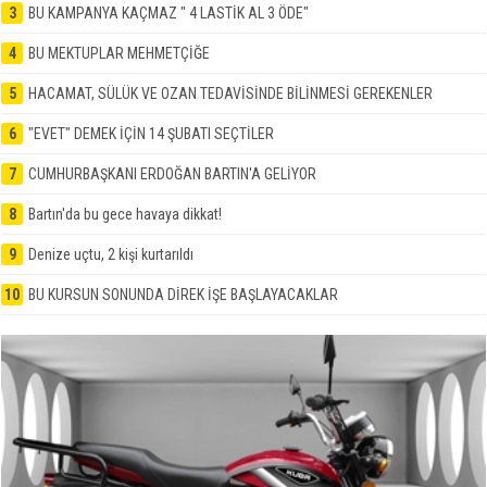
3
BU KAMPANYA KAÇMAZ " 4 LASTİK AL 3 ÖDE"
4
BU MEKTUPLAR MEHMETÇİĞE
5
HACAMAT, SÜLÜK VE OZAN TEDAVİSİNDE BİLİNMESİ GEREKENLER
6
"EVET" DEMEK İÇİN 14 ŞUBATI SEÇTİLER
7
CUMHURBAŞKANI ERDOĞAN BARTIN'A GELİYOR
8
Bartın'da bu gece havaya dikkat!
9
Denize uçtu, 2 kişi kurtarıldı
10
BU KURSUN SONUNDA DİREK İŞE BAŞLAYACAKLAR